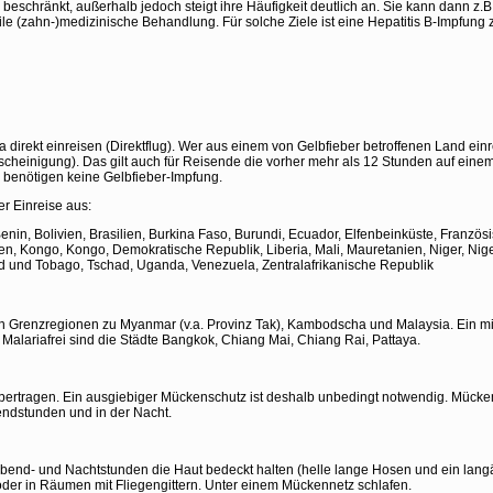
beschränkt, außerhalb jedoch steigt ihre Häufigkeit deutlich an. Sie kann dann z.B
le (zahn-)medizinische Behandlung. Für solche Ziele ist eine Hepatitis B-Impfung
a direkt einreisen (Direktflug). Wer aus einem von Gelbfieber betroffenen Land ein
cheinigung). Das gilt auch für Reisende die vorher mehr als 12 Stunden auf eine
 benötigen keine Gelbfieber-Impfung.
er Einreise aus:
 Benin, Bolivien, Brasilien, Burkina Faso, Burundi, Ecuador, Elfenbeinküste, Fran
, Kongo, Kongo, Demokratische Republik, Liberia, Mali, Mauretanien, Niger, Nige
d und Tobago, Tschad, Uganda, Venezuela, Zentralafrikanische Republik
en Grenzregionen zu Myanmar (v.a. Provinz Tak), Kambodscha und Malaysia. Ein mi
alariafrei sind die Städte Bangkok, Chiang Mai, Chiang Rai, Pattaya.
ertragen. Ein ausgiebiger Mückenschutz ist deshalb unbedingt notwendig. Mücken 
endstunden und in der Nacht.
Abend- und Nachtstunden die Haut bedeckt halten (helle lange Hosen und ein langä
oder in Räumen mit Fliegengittern. Unter einem Mückennetz schlafen.