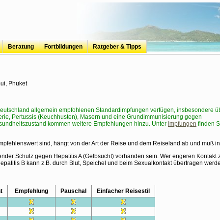
Beratung
Fortbildungen
Ratgeber & Tipps
travel-and-hair
Reisevorbereitung
Reisemedizinische Vorsorge
Speisen auf Reisen
Badeurlaub
Mücken, Zecken & Co.
Kur+Urlaub
Mundhygiene auf Reisen
OTC - Erstattung
ui, Phuket
 Deutschland allgemein empfohlenen Standardimpfungen verfügen, insbesondere üb
erie, Pertussis (Keuchhusten), Masern und eine Grundimmunisierung gegen
Gesundheitszustand kommen weitere Empfehlungen hinzu. Unter
Impfungen
finden S
mpfehlenswert sind, hängt von der Art der Reise und dem Reiseland ab und muß i
chender Schutz gegen Hepatitis A (Gelbsucht) vorhanden sein. Wer engeren Kontakt 
Hepatitis B kann z.B. durch Blut, Speichel und beim Sexualkontakt übertragen werd
t
Empfehlung
Pauschal
Einfacher Reisestil