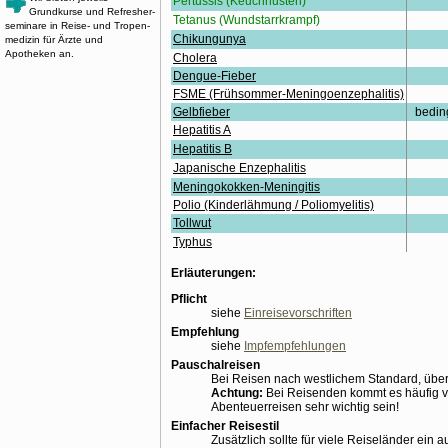
Pertussis (Keuchhusten)
Grundkurse und Re­fresher­
Tetanus (Wundstarrkrampf)
seminare in Reise- und Tropen­
Chikungunya
medizin für Ärzte und
Apotheken an.
Cholera
Dengue-Fieber
FSME (Frühsommer-Meningoenzephalitis)
Gelbfieber
bedin
Hepatitis A
Hepatitis B
Japanische Enzephalitis
Meningokokken-Meningitis
Polio (Kinderlähmung / Poliomyelitis)
Tollwut
Typhus
Erläuterungen:
Pflicht
siehe
Einreisevorschriften
Empfehlung
siehe
Impfempfehlungen
Pauschalreisen
Bei Reisen nach westlichem Standard, über
Achtung:
Bei Reisenden kommt es häufig vo
Abenteuerreisen sehr wichtig sein!
Einfacher Reisestil
Zusätzlich sollte für viele Reiseländer ein