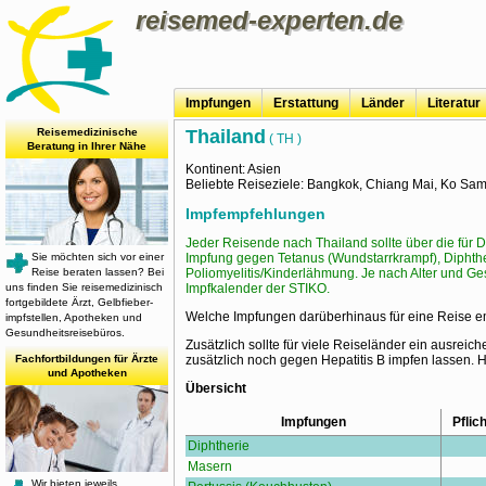
reisemed-experten.de
Impfungen
Erstattung
Länder
Literatur
Reisemedizinische
Thailand
( TH )
Beratung in Ihrer Nähe
Kontinent: Asien
Beliebte Reiseziele: Bangkok, Chiang Mai, Ko Sam
Impfempfehlungen
Jeder Reisende nach Thailand sollte über die für
Sie möchten sich vor einer
Impfung gegen Tetanus (Wundstarrkrampf), Diphth
Reise beraten lassen? Bei
Poliomyelitis/Kinderlähmung. Je nach Alter und 
uns finden Sie reise­medizinisch
Impfkalender der STIKO.
fort­ge­bil­dete Ärzt, Gelb­fieber­
Welche Impfungen darüberhinaus für eine Reise e
impf­stellen, Apotheken und
Gesundheits­reisebüros.
Zusätzlich sollte für viele Reiseländer ein ausrei
Fachfortbildungen für Ärzte
zusätzlich noch gegen Hepatitis B impfen lassen. 
und Apotheken
Übersicht
Impfungen
Pflich
Diphtherie
Masern
Wir bieten jeweils