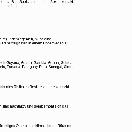
. durch Blut, Speichel und beim Sexualkontakt
 zu empfehlen.
reist (Endemiegebiet), muss eine
m Transitflughafen in einem Endemiegebiet
zösisch-Guyana, Gabun, Gambia, Ghana, Guinea,
ria, Panama, Paraguay, Peru, Senegal, Sierra
nimales Risiko im Rest des Landes einschl.
sind nachtaktiv und somit erhöht sich das
rmeliges Oberteil). In klimatisierten Räumen