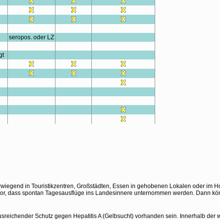
seropos. oder LZ
gt
wiegend in Touristikzentren, Großstädten, Essen in gehobenen Lokalen oder im Ho
r, dass spontan Tagesausflüge ins Landesinnere unternommen werden. Dann könnt
 ausreichender Schutz gegen Hepatitis A (Gelbsucht) vorhanden sein. Innerhalb der w