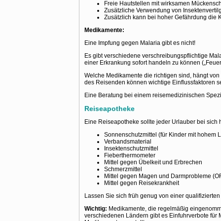
Freie Hautstellen mit wirksamen Mückenschu
Zusätzliche Verwendung von Insektenvertil
Zusätzlich kann bei hoher Gefährdung die K
Medikamente:
Eine Impfung gegen Malaria gibt es nicht!
Es gibt verschiedene verschreibungspflichtige Ma
einer Erkrankung sofort handeln zu können („Feuer
Welche Medikamente die richtigen sind, hängt von
des Reisenden können wichtige Einflussfaktoren s
Eine Beratung bei einem reisemedizinischen Spezi
Reiseapotheke
Eine Reiseapotheke sollte jeder Urlauber bei sich 
Sonnenschutzmittel (für Kinder mit hohem Li
Verbandsmaterial
Insektenschutzmittel
Fieberthermometer
Mittel gegen Übelkeit und Erbrechen
Schmerzmittel
Mittel gegen Magen und Darmprobleme (ORS
Mittel gegen Reisekrankheit
Lassen Sie sich früh genug von einer qualifizierte
Wichtig:
Medikamente, die regelmäßig eingenommen
verschiedenen Ländern gibt es Einfuhrverbote für Me