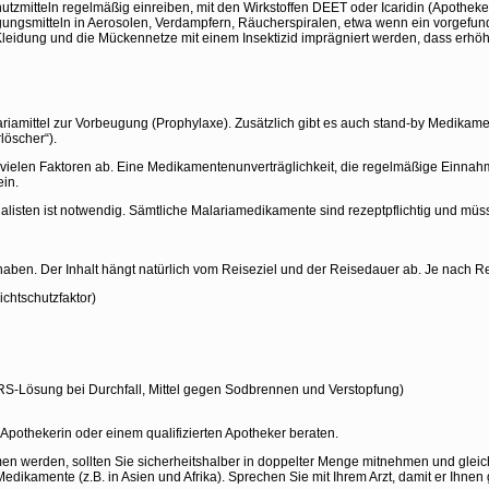
tzmitteln regelmäßig einreiben, mit den Wirkstoffen DEET oder Icaridin (Apothek
gungsmitteln in Aerosolen, Verdampfern, Räucherspiralen, etwa wenn ein vorgefun
leidung und die Mückennetze mit einem Insektizid imprägniert werden, dass erhöht
lariamittel zur Vorbeugung (Prophylaxe). Zusätzlich gibt es auch stand-by Medi
löscher“).
 vielen Faktoren ab. Eine Medikamentenunverträglichkeit, die regelmäßige Einnah
ein.
alisten ist notwendig. Sämtliche Malariamedikamente sind rezeptpflichtig und mü
haben. Der Inhalt hängt natürlich vom Reiseziel und der Reisedauer ab. Je nach Reis
chtschutzfaktor)
-Lösung bei Durchfall, Mittel gegen Sodbrennen und Verstopfung)
n Apothekerin oder einem qualifizierten Apotheker beraten.
 werden, sollten Sie sicherheitshalber in doppelter Menge mitnehmen und gleich
dikamente (z.B. in Asien und Afrika). Sprechen Sie mit Ihrem Arzt, damit er Ihnen g