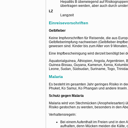
Hepatitis B überwiegend auf Risikogruppen 
übertragen werden, aber auch durch unsteri
LZ
Langzeit
Einreisevorschriften
Gelbfieber
Keine Impfvorschriften für Reisende, die aus Europ
Gelbfieberimpfung nachweisen (Gelbfieber-Impfbes
gewesen sind. Kinder bis zum Alter von 9 Monaten,
Eine Impfbescheinigung wird derzeit benötigt bei d
Äquatorialguinea, Äthiopien, Angola, Argentinien,
Guinea-Bissau, Guyana, Kamerun, Kenia, Kolumbien
Leone, Sudan, Südsudan, Suriname, Togo, Trinida
Malaria
Es besteht im gesamten Jahr geringes Risiko in d
Phuket, Ko Samui, Ko Phangan und andere Inseln. M
Schutz gegen Malaria
Malaria wird von Stechmücken (Anophelesarten) üb
Risiko gestochen zu werden, besonders in den Ab
Verhaltensregeln:
Bei einem Aufenthalt im Freien und in den 
aufhalten, denn Mücken meiden die Kälte, 