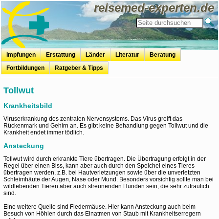
reisemed-experten.de
Impfungen
Erstattung
Länder
Literatur
Beratung
Fortbildungen
Ratgeber & Tipps
travel-and-hair
Reisevorbereitung
Reisemedizinische Vorsorge
Speisen auf Reisen
Badeurlaub
Mücken, Zecken & Co.
Kur+Urlaub
Mundhygiene auf Reisen
OTC - Erstattung
Tollwut
Krankheitsbild
Viruserkrankung des zentralen Nervensystems. Das Virus greift das
Rückenmark und Gehirn an. Es gibt keine Behandlung gegen Tollwut und die
Krankheit endet immer tödlich.
Ansteckung
Tollwut wird durch erkrankte Tiere übertragen. Die Übertragung erfolgt in der
Regel über einen Biss, kann aber auch durch den Speichel eines Tieres
übertragen werden, z.B. bei Hautverletzungen sowie über die unverletzten
Schleimhäute der Augen, Nase oder Mund. Besonders vorsichtig sollte man bei
wildlebenden Tieren aber auch streunenden Hunden sein, die sehr zutraulich
sind.
Eine weitere Quelle sind Fledermäuse. Hier kann Ansteckung auch beim
Besuch von Höhlen durch das Einatmen von Staub mit Krankheitserregern