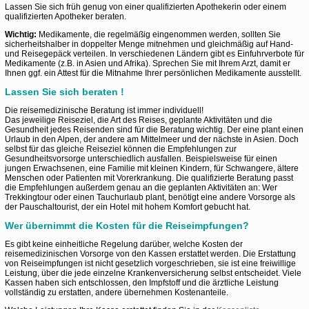
Lassen Sie sich früh genug von einer qualifizierten Apothekerin oder einem
qualifizierten Apotheker beraten.
Wichtig:
Medikamente, die regelmäßig eingenommen werden, sollten Sie
sicherheitshalber in doppelter Menge mitnehmen und gleichmäßig auf Hand-
und Reisegepäck verteilen. In verschiedenen Ländern gibt es Einfuhrverbote für
Medikamente (z.B. in Asien und Afrika). Sprechen Sie mit Ihrem Arzt, damit er
Ihnen ggf. ein Attest für die Mitnahme Ihrer persönlichen Medikamente ausstellt.
Lassen Sie sich beraten !
Die reisemedizinische Beratung ist immer individuell!
Das jeweilige Reiseziel, die Art des Reises, geplante Aktivitäten und die
Gesundheit jedes Reisenden sind für die Beratung wichtig. Der eine plant einen
Urlaub in den Alpen, der andere am Mittelmeer und der nächste in Asien. Doch
selbst für das gleiche Reiseziel können die Empfehlungen zur
Gesundheitsvorsorge unterschiedlich ausfallen. Beispielsweise für einen
jungen Erwachsenen, eine Familie mit kleinen Kindern, für Schwangere, ältere
Menschen oder Patienten mit Vorerkrankung. Die qualifizierte Beratung passt
die Empfehlungen außerdem genau an die geplanten Aktivitäten an: Wer
Trekkingtour oder einen Tauchurlaub plant, benötigt eine andere Vorsorge als
der Pauschaltourist, der ein Hotel mit hohem Komfort gebucht hat.
Wer übernimmt die Kosten für die Reiseimpfungen?
Es gibt keine einheitliche Regelung darüber, welche Kosten der
reisemedizinischen Vorsorge von den Kassen erstattet werden. Die Erstattung
von Reiseimpfungen ist nicht gesetzlich vorgeschrieben, sie ist eine freiwillige
Leistung, über die jede einzelne Krankenversicherung selbst entscheidet. Viele
Kassen haben sich entschlossen, den Impfstoff und die ärztliche Leistung
vollständig zu erstatten, andere übernehmen Kostenanteile.