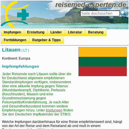
reisemed-experten.de
Impfungen
Erstattung
Länder
Literatur
Beratung
Fortbildungen
Ratgeber & Tipps
travel-and-hair
Reisevorbereitung
Reisemedizinische Vorsorge
Speisen auf Reisen
Badeurlaub
Mücken, Zecken & Co.
Kur+Urlaub
Mundhygiene auf Reisen
OTC - Erstattung
Litauen
( LT )
Kontinent: Europa
Impfempfehlungen
Jeder Reisende nach Litauen sollte über die
für Deutschland allgemein empfohlenen
Standardimpfungen verfügen, insbesondere
über eine aktuelle Impfung gegen Tetanus
(Wundstarrkrampf), Diphtherie, Pertussis
(Keuchhusten), Masern und eine
Grundimmunisierung gegen
Poliomyelitis/Kinderlähmung. Je nach Alter
und Gesundheitszustand kommen weitere
Empfehlungen hinzu. Unter
Impfungen
finden
Sie den Deutschen Impfkalender der STIKO.
Welche Impfungen darüberhinaus für eine Reise empfehlenswert sind, hängt
von der Art der Reise und dem Reiseland ab und muß in einem