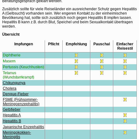
Beratungsgespräch geklärt werden.
Zusätzlich sollte für viele Reiseländer ein ausreichender Schutz gegen Hepatitis
A (Gelbsucht) vorhanden sein. Wer engeren Kontakt zu der einheimischen
Bevölkerung hat, sollte sich zusätzlich noch gegen Hepatitis B impfen lassen.
Hepatitis B kann z.B. durch Blut, Speichel und beim Sexualkontakt übertragen
werden.
Übersicht
Impfungen
Pflicht
Empfehlung
Pauschal
Einfacher
Reisestil
Diphtherie
Masern
Pertussis (Keuchhusten)
Tetanus
(Wundstarrkrampf)
Chikungunya
Cholera
Dengue-Fieber
FSME (Frühsommer-
Meningoenzephalitis)
Gelbfieber
Hepatitis A
Hepatitis B
Japanische Enzephalitis
Meningokokken-
Meningitis