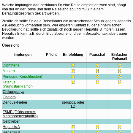
Welche Impfungen darüberhinaus für eine Reise empfehlenswert sind, hängt
von der Art der Reise und dem Reiseland ab und muß in einem
Beratungsgespräch geklärt werden.
Zusätzlich sollte für viele Reiseländer ein ausreichender Schutz gegen Hepatitis
A (Gelbsucht) vorhanden sein. Wer engeren Kontakt zu der einheimischen
Bevölkerung hat, sollte sich zusätzlich noch gegen Hepatitis B impfen lassen.
Hepatitis B kann z.B. durch Blut, Speichel und beim Sexualkontakt übertragen
werden.
Übersicht
Impfungen
Pflicht
Empfehlung
Pauschal
Einfacher
Reisestil
Diphtherie
Masern
Pertussis (Keuchhusten)
Tetanus
(Wundstarrkrampf)
Chikungunya
Cholera
Dengue-Fieber
seropos. oder
LZ
FSME (Frühsommer-
Meningoenzephalitis)
Gelbfieber
Hepatitis A
Hepatitis B