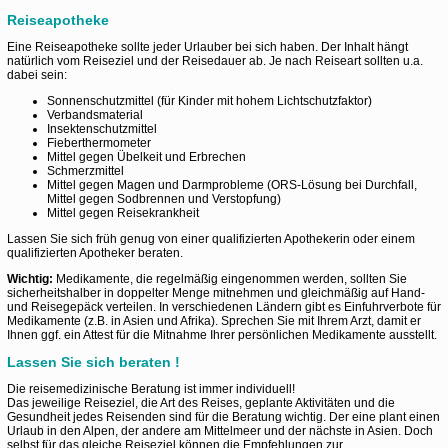
Reiseapotheke
Eine Reiseapotheke sollte jeder Urlauber bei sich haben. Der Inhalt hängt
natürlich vom Reiseziel und der Reisedauer ab. Je nach Reiseart sollten u.a.
dabei sein:
Sonnenschutzmittel (für Kinder mit hohem Lichtschutzfaktor)
Verbandsmaterial
Insektenschutzmittel
Fieberthermometer
Mittel gegen Übelkeit und Erbrechen
Schmerzmittel
Mittel gegen Magen und Darmprobleme (ORS-Lösung bei Durchfall,
Mittel gegen Sodbrennen und Verstopfung)
Mittel gegen Reisekrankheit
Lassen Sie sich früh genug von einer qualifizierten Apothekerin oder einem
qualifizierten Apotheker beraten.
Wichtig:
Medikamente, die regelmäßig eingenommen werden, sollten Sie
sicherheitshalber in doppelter Menge mitnehmen und gleichmäßig auf Hand-
und Reisegepäck verteilen. In verschiedenen Ländern gibt es Einfuhrverbote für
Medikamente (z.B. in Asien und Afrika). Sprechen Sie mit Ihrem Arzt, damit er
Ihnen ggf. ein Attest für die Mitnahme Ihrer persönlichen Medikamente ausstellt.
Lassen Sie sich beraten !
Die reisemedizinische Beratung ist immer individuell!
Das jeweilige Reiseziel, die Art des Reises, geplante Aktivitäten und die
Gesundheit jedes Reisenden sind für die Beratung wichtig. Der eine plant einen
Urlaub in den Alpen, der andere am Mittelmeer und der nächste in Asien. Doch
selbst für das gleiche Reiseziel können die Empfehlungen zur