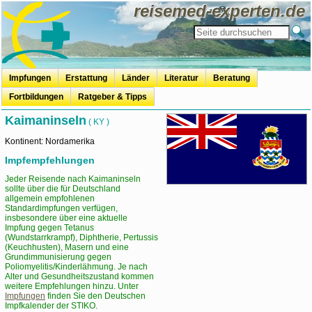
reisemed-experten.de
Impfungen
Erstattung
Länder
Literatur
Beratung
Fortbildungen
Ratgeber & Tipps
travel-and-hair
Reisevorbereitung
Reisemedizinische Vorsorge
Speisen auf Reisen
Badeurlaub
Mücken, Zecken & Co.
Kur+Urlaub
Mundhygiene auf Reisen
OTC - Erstattung
Kaimaninseln
( KY )
Kontinent: Nordamerika
Impfempfehlungen
Jeder Reisende nach Kaimaninseln
sollte über die für Deutschland
allgemein empfohlenen
Standardimpfungen verfügen,
insbesondere über eine aktuelle
Impfung gegen Tetanus
(Wundstarrkrampf), Diphtherie, Pertussis
(Keuchhusten), Masern und eine
Grundimmunisierung gegen
Poliomyelitis/Kinderlähmung. Je nach
Alter und Gesundheitszustand kommen
weitere Empfehlungen hinzu. Unter
Impfungen
finden Sie den Deutschen
Impfkalender der STIKO.