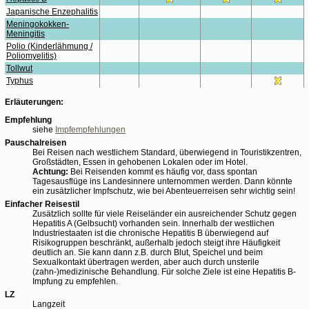
Japanische Enzephalitis
Meningokokken-
Meningitis
Polio (Kinderlähmung /
Poliomyelitis)
Tollwut
Typhus
Erläuterungen:
Empfehlung
siehe
Impfempfehlungen
Pauschalreisen
Bei Reisen nach westlichem Standard, überwiegend in Touristikzentren,
Großstädten, Essen in gehobenen Lokalen oder im Hotel.
Achtung:
Bei Reisenden kommt es häufig vor, dass spontan
Tagesausflüge ins Landesinnere unternommen werden. Dann könnte
ein zusätzlicher Impfschutz, wie bei Abenteuerreisen sehr wichtig sein!
Einfacher Reisestil
Zusätzlich sollte für viele Reiseländer ein ausreichender Schutz gegen
Hepatitis A (Gelbsucht) vorhanden sein. Innerhalb der westlichen
Industriestaaten ist die chronische Hepatitis B überwiegend auf
Risikogruppen beschränkt, außerhalb jedoch steigt ihre Häufigkeit
deutlich an. Sie kann dann z.B. durch Blut, Speichel und beim
Sexualkontakt übertragen werden, aber auch durch unsterile
(zahn-)medizinische Behandlung. Für solche Ziele ist eine Hepatitis B-
Impfung zu empfehlen.
LZ
Langzeit