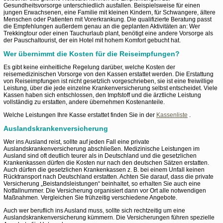
Gesundheitsvorsorge unterschiedlich ausfallen. Beispielsweise für einen
jungen Erwachsenen, eine Familie mit kleinen Kindern, für Schwangere, ältere
Menschen oder Patienten mit Vorerkrankung. Die qualifizierte Beratung passt
die Empfehlungen außerdem genau an die geplanten Aktivitäten an: Wer
Trekkingtour oder einen Tauchurlaub plant, benötigt eine andere Vorsorge als
der Pauschaltourist, der ein Hotel mit hohem Komfort gebucht hat.
Wer übernimmt die Kosten für die Reiseimpfungen?
Es gibt keine einheitliche Regelung darüber, welche Kosten der
reisemedizinischen Vorsorge von den Kassen erstattet werden. Die Erstattung
von Reiseimpfungen ist nicht gesetzlich vorgeschrieben, sie ist eine freiwillige
Leistung, über die jede einzelne Krankenversicherung selbst entscheidet. Viele
Kassen haben sich entschlossen, den Impfstoff und die ärztliche Leistung
vollständig zu erstatten, andere übernehmen Kostenanteile.
Welche Leistungen Ihre Kasse erstattet finden Sie in der
Kassenliste
.
Auslandskrankenversicherung
Wer ins Ausland reist, sollte auf jeden Fall eine private
Auslandskrankenversicherung abschließen. Medizinische Leistungen im
Ausland sind oft deutlich teurer als in Deutschland und die gesetzlichen
Krankenkassen dürfen die Kosten nur nach den deutschen Sätzen erstatten.
Auch dürfen die gesetzlichen Krankenkassen z. B. bei einem Unfall keinen
Rücktransport nach Deutschland erstatten. Achten Sie darauf, dass die private
Versicherung „Beistandsleistungen“ beinhaltet, so erhalten Sie auch eine
Notfallnummer. Die Versicherung organisiert dann vor Ort alle notwendigen
Maßnahmen. Vergleichen Sie frühzeitig verschiedene Angebote.
Auch wer beruflich ins Ausland muss, sollte sich rechtzeitig um eine
Auslandskrankenversicherung kümmern. Die Versicherungen führen spezielle