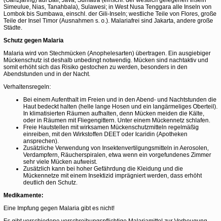
(Ganzjährig) auf Bali, Java, Sumatra (einschl. der westlich gelegenen Inseln
Simeulue, Nias, Tanahbala), Sulawesi; in West Nusa Tenggara alle Inseln von
Lombok bis Sumbawa, einschl. der Gili-Inseln; westliche Teile von Flores, große
Teile der Insel Timor (Ausnahmen s. o.). Malariafrei sind Jakarta, andere große
Städte.
Schutz gegen Malaria
Malaria wird von Stechmücken (Anophelesarten) übertragen. Ein ausgiebiger
Mückenschutz ist deshalb unbedingt notwendig. Mücken sind nachtaktiv und
somit erhöht sich das Risiko gestochen zu werden, besonders in den
Abendstunden und in der Nacht.
Verhaltensregeln:
Bei einem Aufenthalt im Freien und in den Abend- und Nachtstunden die
Haut bedeckt halten (helle lange Hosen und ein langärmeliges Oberteil).
In klimatisierten Räumen aufhalten, denn Mücken meiden die Kälte,
oder in Räumen mit Fliegengittern. Unter einem Mückennetz schlafen.
Freie Hautstellen mit wirksamen Mückenschutzmitteln regelmäßig
einreiben, mit den Wirkstoffen DEET oder Icaridin (Apotheken
ansprechen).
Zusätzliche Verwendung von Insektenvertilgungsmitteln in Aerosolen,
Verdampfern, Räucherspiralen, etwa wenn ein vorgefundenes Zimmer
sehr viele Mücken aufweist.
Zusätzlich kann bei hoher Gefährdung die Kleidung und die
Mückennetze mit einem Insektizid imprägniert werden, dass erhöht
deutlich den Schutz.
Medikamente:
Eine Impfung gegen Malaria gibt es nicht!