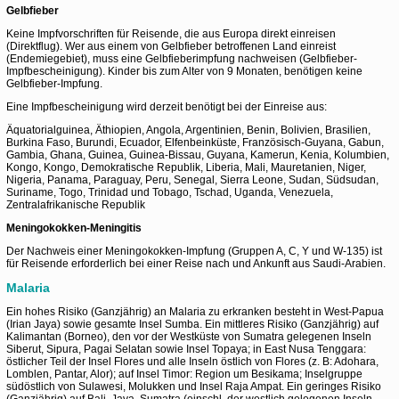
Gelbfieber
Keine Impfvorschriften für Reisende, die aus Europa direkt einreisen
(Direktflug). Wer aus einem von Gelbfieber betroffenen Land einreist
(Endemiegebiet), muss eine Gelbfieberimpfung nachweisen (Gelbfieber-
Impfbescheinigung). Kinder bis zum Alter von 9 Monaten, benötigen keine
Gelbfieber-Impfung.
Eine Impfbescheinigung wird derzeit benötigt bei der Einreise aus:
Äquatorialguinea, Äthiopien, Angola, Argentinien, Benin, Bolivien, Brasilien,
Burkina Faso, Burundi, Ecuador, Elfenbeinküste, Französisch-Guyana, Gabun,
Gambia, Ghana, Guinea, Guinea-Bissau, Guyana, Kamerun, Kenia, Kolumbien,
Kongo, Kongo, Demokratische Republik, Liberia, Mali, Mauretanien, Niger,
Nigeria, Panama, Paraguay, Peru, Senegal, Sierra Leone, Sudan, Südsudan,
Suriname, Togo, Trinidad und Tobago, Tschad, Uganda, Venezuela,
Zentralafrikanische Republik
Meningokokken-Meningitis
Der Nachweis einer Meningokokken-Impfung (Gruppen A, C, Y und W-135) ist
für Reisende erforderlich bei einer Reise nach und Ankunft aus Saudi-Arabien.
Malaria
Ein hohes Risiko (Ganzjährig) an Malaria zu erkranken besteht in West-Papua
(Irian Jaya) sowie gesamte Insel Sumba. Ein mittleres Risiko (Ganzjährig) auf
Kalimantan (Borneo), den vor der Westküste von Sumatra gelegenen Inseln
Siberut, Sipura, Pagai Selatan sowie Insel Topaya; in East Nusa Tenggara:
östlicher Teil der Insel Flores und alle Inseln östlich von Flores (z. B: Adohara,
Lomblen, Pantar, Alor); auf Insel Timor: Region um Besikama; Inselgruppe
südöstlich von Sulawesi, Molukken und Insel Raja Ampat. Ein geringes Risiko