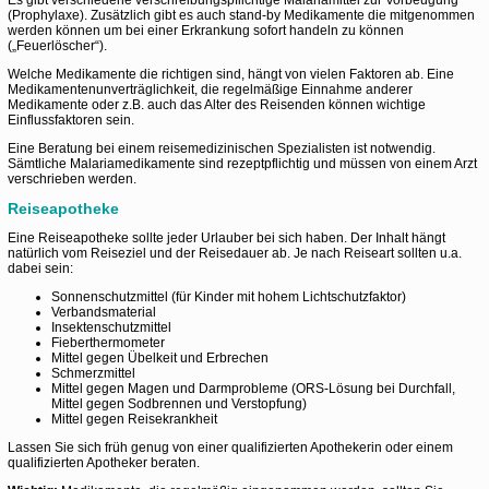
Es gibt verschiedene verschreibungspflichtige Malariamittel zur Vorbeugung
(Prophylaxe). Zusätzlich gibt es auch stand-by Medikamente die mitgenommen
werden können um bei einer Erkrankung sofort handeln zu können
(„Feuerlöscher“).
Welche Medikamente die richtigen sind, hängt von vielen Faktoren ab. Eine
Medikamentenunverträglichkeit, die regelmäßige Einnahme anderer
Medikamente oder z.B. auch das Alter des Reisenden können wichtige
Einflussfaktoren sein.
Eine Beratung bei einem reisemedizinischen Spezialisten ist notwendig.
Sämtliche Malariamedikamente sind rezeptpflichtig und müssen von einem Arzt
verschrieben werden.
Reiseapotheke
Eine Reiseapotheke sollte jeder Urlauber bei sich haben. Der Inhalt hängt
natürlich vom Reiseziel und der Reisedauer ab. Je nach Reiseart sollten u.a.
dabei sein:
Sonnenschutzmittel (für Kinder mit hohem Lichtschutzfaktor)
Verbandsmaterial
Insektenschutzmittel
Fieberthermometer
Mittel gegen Übelkeit und Erbrechen
Schmerzmittel
Mittel gegen Magen und Darmprobleme (ORS-Lösung bei Durchfall,
Mittel gegen Sodbrennen und Verstopfung)
Mittel gegen Reisekrankheit
Lassen Sie sich früh genug von einer qualifizierten Apothekerin oder einem
qualifizierten Apotheker beraten.