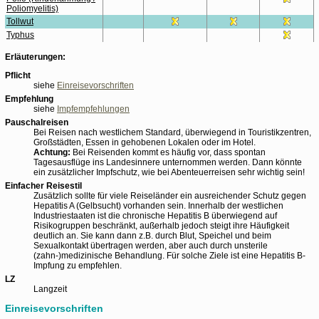
Poliomyelitis)
Tollwut
Typhus
Erläuterungen:
Pflicht
siehe
Einreisevorschriften
Empfehlung
siehe
Impfempfehlungen
Pauschalreisen
Bei Reisen nach westlichem Standard, überwiegend in Touristikzentren,
Großstädten, Essen in gehobenen Lokalen oder im Hotel.
Achtung:
Bei Reisenden kommt es häufig vor, dass spontan
Tagesausflüge ins Landesinnere unternommen werden. Dann könnte
ein zusätzlicher Impfschutz, wie bei Abenteuerreisen sehr wichtig sein!
Einfacher Reisestil
Zusätzlich sollte für viele Reiseländer ein ausreichender Schutz gegen
Hepatitis A (Gelbsucht) vorhanden sein. Innerhalb der westlichen
Industriestaaten ist die chronische Hepatitis B überwiegend auf
Risikogruppen beschränkt, außerhalb jedoch steigt ihre Häufigkeit
deutlich an. Sie kann dann z.B. durch Blut, Speichel und beim
Sexualkontakt übertragen werden, aber auch durch unsterile
(zahn-)medizinische Behandlung. Für solche Ziele ist eine Hepatitis B-
Impfung zu empfehlen.
LZ
Langzeit
Einreisevorschriften