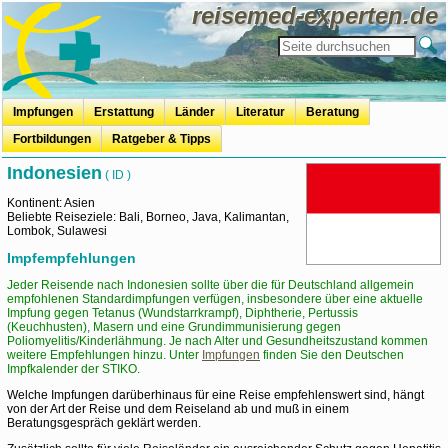
reisemed-experten.de
Impfungen
Erstattung
Länder
Literatur
Beratung
Fortbildungen
Ratgeber & Tipps
travel-and-hair
Reisevorbereitung
Reisemedizinische Vorsorge
Speisen auf Reisen
Badeurlaub
Mücken, Zecken & Co.
Kur+Urlaub
Mundhygiene auf Reisen
OTC - Erstattung
Indonesien
( ID )
Kontinent: Asien
Beliebte Reiseziele: Bali, Borneo, Java, Kalimantan,
Lombok, Sulawesi
Impfempfehlungen
Jeder Reisende nach Indonesien sollte über die für Deutschland allgemein
empfohlenen Standardimpfungen verfügen, insbesondere über eine aktuelle
Impfung gegen Tetanus (Wundstarrkrampf), Diphtherie, Pertussis
(Keuchhusten), Masern und eine Grundimmunisierung gegen
Poliomyelitis/Kinderlähmung. Je nach Alter und Gesundheitszustand kommen
weitere Empfehlungen hinzu. Unter
Impfungen
finden Sie den Deutschen
Impfkalender der STIKO.
Welche Impfungen darüberhinaus für eine Reise empfehlenswert sind, hängt
von der Art der Reise und dem Reiseland ab und muß in einem
Beratungsgespräch geklärt werden.