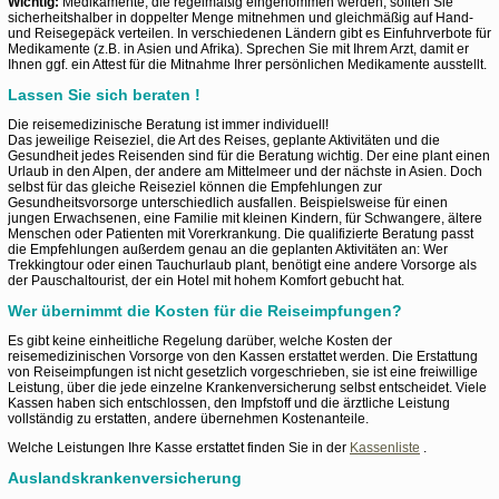
Wichtig:
Medikamente, die regelmäßig eingenommen werden, sollten Sie
sicherheitshalber in doppelter Menge mitnehmen und gleichmäßig auf Hand-
und Reisegepäck verteilen. In verschiedenen Ländern gibt es Einfuhrverbote für
Medikamente (z.B. in Asien und Afrika). Sprechen Sie mit Ihrem Arzt, damit er
Ihnen ggf. ein Attest für die Mitnahme Ihrer persönlichen Medikamente ausstellt.
Lassen Sie sich beraten !
Die reisemedizinische Beratung ist immer individuell!
Das jeweilige Reiseziel, die Art des Reises, geplante Aktivitäten und die
Gesundheit jedes Reisenden sind für die Beratung wichtig. Der eine plant einen
Urlaub in den Alpen, der andere am Mittelmeer und der nächste in Asien. Doch
selbst für das gleiche Reiseziel können die Empfehlungen zur
Gesundheitsvorsorge unterschiedlich ausfallen. Beispielsweise für einen
jungen Erwachsenen, eine Familie mit kleinen Kindern, für Schwangere, ältere
Menschen oder Patienten mit Vorerkrankung. Die qualifizierte Beratung passt
die Empfehlungen außerdem genau an die geplanten Aktivitäten an: Wer
Trekkingtour oder einen Tauchurlaub plant, benötigt eine andere Vorsorge als
der Pauschaltourist, der ein Hotel mit hohem Komfort gebucht hat.
Wer übernimmt die Kosten für die Reiseimpfungen?
Es gibt keine einheitliche Regelung darüber, welche Kosten der
reisemedizinischen Vorsorge von den Kassen erstattet werden. Die Erstattung
von Reiseimpfungen ist nicht gesetzlich vorgeschrieben, sie ist eine freiwillige
Leistung, über die jede einzelne Krankenversicherung selbst entscheidet. Viele
Kassen haben sich entschlossen, den Impfstoff und die ärztliche Leistung
vollständig zu erstatten, andere übernehmen Kostenanteile.
Welche Leistungen Ihre Kasse erstattet finden Sie in der
Kassenliste
.
Auslandskrankenversicherung