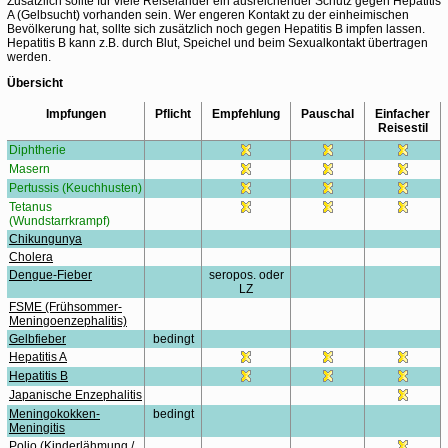
Zusätzlich sollte für viele Reiseländer ein ausreichender Schutz gegen Hepatitis
A (Gelbsucht) vorhanden sein. Wer engeren Kontakt zu der einheimischen
Bevölkerung hat, sollte sich zusätzlich noch gegen Hepatitis B impfen lassen.
Hepatitis B kann z.B. durch Blut, Speichel und beim Sexualkontakt übertragen
werden.
Übersicht
Impfungen
Pflicht
Empfehlung
Pauschal
Einfacher
Reisestil
Diphtherie
Masern
Pertussis (Keuchhusten)
Tetanus
(Wundstarrkrampf)
Chikungunya
Cholera
Dengue-Fieber
seropos. oder
LZ
FSME (Frühsommer-
Meningoenzephalitis)
Gelbfieber
bedingt
Hepatitis A
Hepatitis B
Japanische Enzephalitis
Meningokokken-
bedingt
Meningitis
Polio (Kinderlähmung /