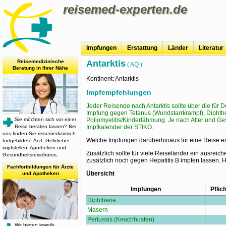
reisemed-experten.de
Impfungen
Erstattung
Länder
Literatur
Reisemedizinische
Antarktis
( AQ )
Beratung in Ihrer Nähe
Kontinent: Antarktis
Impfempfehlungen
Jeder Reisende nach Antarktis sollte über die fü
Impfung gegen Tetanus (Wundstarrkrampf), Diphth
Sie möchten sich vor einer
Poliomyelitis/Kinderlähmung. Je nach Alter und 
Reise beraten lassen? Bei
Impfkalender der STIKO.
uns finden Sie reise­medizinisch
Welche Impfungen darüberhinaus für eine Reise e
fort­ge­bil­dete Ärzt, Gelb­fieber­
impf­stellen, Apotheken und
Zusätzlich sollte für viele Reiseländer ein ausrei
Gesundheits­reisebüros.
zusätzlich noch gegen Hepatitis B impfen lassen. 
Fachfortbildungen für Ärzte
Übersicht
und Apotheken
Impfungen
Pflich
Diphtherie
Masern
Pertussis (Keuchhusten)
Wir bieten jeweils