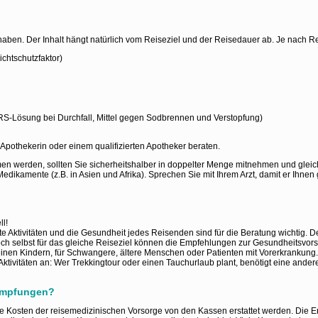
haben. Der Inhalt hängt natürlich vom Reiseziel und der Reisedauer ab. Je nach Reis
chtschutzfaktor)
-Lösung bei Durchfall, Mittel gegen Sodbrennen und Verstopfung)
n Apothekerin oder einem qualifizierten Apotheker beraten.
 werden, sollten Sie sicherheitshalber in doppelter Menge mitnehmen und gleich
dikamente (z.B. in Asien und Afrika). Sprechen Sie mit Ihrem Arzt, damit er Ihnen g
ll!
te Aktivitäten und die Gesundheit jedes Reisenden sind für die Beratung wichtig. D
ch selbst für das gleiche Reiseziel können die Empfehlungen zur Gesundheitsvorso
inen Kindern, für Schwangere, ältere Menschen oder Patienten mit Vorerkrankung. D
vitäten an: Wer Trekkingtour oder einen Tauchurlaub plant, benötigt eine andere 
eimpfungen?
he Kosten der reisemedizinischen Vorsorge von den Kassen erstattet werden. Die Er