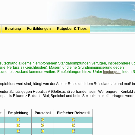
Beratung
Fortbildungen
Ratgeber & Tipps
travel-and-hair
Reisevorbereitung
Reisemedizinische Vorsorge
Speisen auf Reisen
Badeurlaub
Mücken, Zecken & Co.
Kur+Urlaub
Mundhygiene auf Reisen
OTC - Erstattung
r Deutschland allgemein empfohlenen Standardimpfungen verfügen, insbesondere üb
erie, Pertussis (Keuchhusten), Masern und eine Grundimmunisierung gegen
Gesundheitszustand kommen weitere Empfehlungen hinzu. Unter
Impfungen
finden S
mpfehlenswert sind, hängt von der Art der Reise und dem Reiseland ab und muß i
chender Schutz gegen Hepatitis A (Gelbsucht) vorhanden sein. Wer engeren Kontakt 
Hepatitis B kann z.B. durch Blut, Speichel und beim Sexualkontakt übertragen werd
t
Empfehlung
Pauschal
Einfacher Reisestil