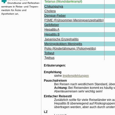
Tetanus (Wundstarrkrampf)
Grundkurse und Re­fresher­
Chikungunya
seminare in Reise- und Tropen­
medizin für Ärzte und
Cholera
Apotheken an.
Dengue-Fieber
FSME (Frühsommer-Meningoenzephalitis)
Gelbfieber
Hepatitis A
Hepatitis B
Japanische Enzephalitis
Meningokokken-Meningitis
Polio (Kinderlähmung / Poliomyelitis)
Tollwut
Typhus
Erläuterungen:
Empfehlung
siehe
Impfempfehlungen
Pauschalreisen
Bei Reisen nach westlichem Standard, über
Achtung:
Bei Reisenden kommt es häufig vo
Abenteuerreisen sehr wichtig sein!
Einfacher Reisestil
Zusätzlich sollte für viele Reiseländer ein
Hepatitis B überwiegend auf Risikogruppen 
übertragen werden, aber auch durch unsteri
LZ