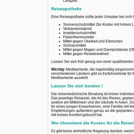
Langzeit
Reiseapotheke
Eine Reiseapotheke sollte jeder Urlauber bei sich 
Sonnenschutzmittel (für Kinder mit hohem Li
Verbandsmaterial
Insektenschutzmittel
Fieberthermometer
Mittel gegen Übelkeit und Erbrechen
Schmerzmittel
Mittel gegen Magen und Darmprobleme (ORS
Mittel gegen Reisekrankheit
Lassen Sie sich früh genug von einer qualifizierte
Wichtig:
Medikamente, die regelmäßig eingenommen
verschiedenen Ländern gibt es Einfuhrverbote für Me
Medikamente ausstellt.
Lassen Sie sich beraten !
Die reisemedizinische Beratung ist immer individue
Das jeweilige Reiseziel, die Art des Reises, geplan
andere am Mittelmeer und der nächste in Asien. Do
für einen jungen Erwachsenen, eine Familie mit kle
Empfehlungen außerdem genau an die geplanten Akti
mit hohem Komfort gebucht hat.
Wer übernimmt die Kosten für die Reis
Es gibt keine einheitliche Regelung darüber, welc